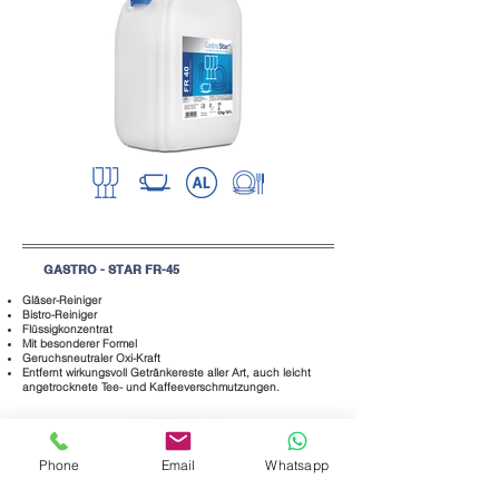
GASTRO - STAR FR-45
Gläser-Reiniger
Bistro-Reiniger
Flüssigkonzentrat
Mit besonderer Formel
Geruchsneutraler Oxi-Kraft
Entfernt wirkungsvoll Getränkereste aller Art,
auch leicht
angetrocknete
Tee- und Kaffeeverschmutzungen.
Phone
Email
Whatsapp