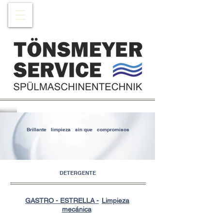
Brillante
limpieza
sin que
compromisos
​
DETERGENTE
GASTRO - ESTRELLA -
Limpieza
mecánica