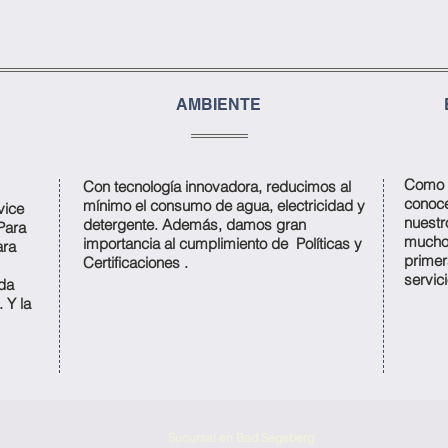
AMBIENTE
Como e
Con tecnología innovadora, reducimos al
conoce
mínimo el consumo de agua, electricidad y
vice
nuestr
detergente. Además, damos gran
 Para
mucho 
importancia al cumplimiento de
Políticas y
ara
primer
Certificaciones
.
servici
da
 Y la
Sucursal en Bad Segeberg