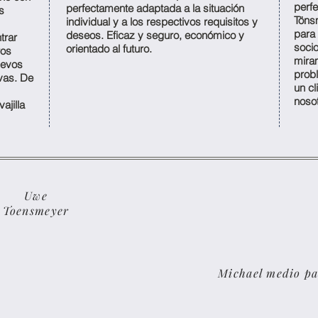
perfe
perfectamente adaptada a la situación
s
Töns
individual y a los respectivos requisitos y
para
deseos. Eficaz y seguro, económico y
trar
soci
orientado al futuro.
ros
mira
uevos
prob
ivas. De
un cl
nosot
ajilla
Uwe
Toensmeyer
Michael medio p