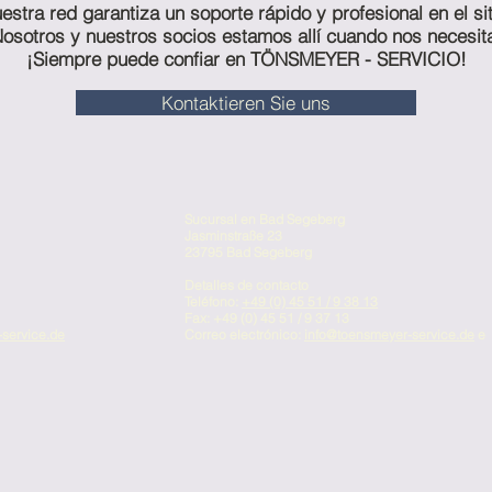
estra red garantiza un soporte rápido y profesional en el sit
osotros y nuestros socios estamos allí cuando nos necesit
¡Siempre puede confiar en TÖNSMEYER - SERVICIO!
Kontaktieren Sie uns
Sucursal en Bad Segeberg
Jasminstraße 23
23795 Bad Segeberg
Detalles de contacto
Teléfono:
+49 (0) 45 51 / 9 38 13
Fax: +49 (0) 45 51 / 9 37 13
service.de
Correo electrónico:
info@toensmeyer-service.de
e