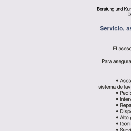
Beratung und Kun
D
Servicio, a
El aseso
Para asegura
• Ases
sistema de la
• Pedi
• inte
• Repa
• Disp
• Alto
• técn
• Serv