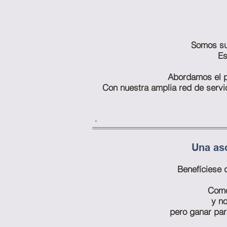
Somos su
Es
Abordamos el p
Con nuestra amplia red de servic
.
Una aso
Benefíciese 
Como 
y no
pero ganar para