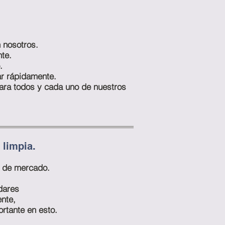
 nosotros.
te.
.
ar rápidamente.
para todos y cada uno de nuestros
 limpia.
s de mercado.
ndares
ente,
ortante en esto.