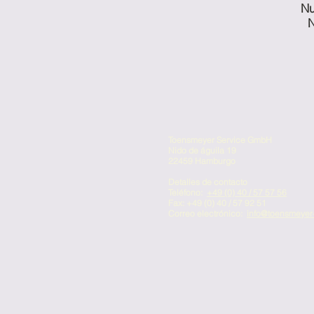
Nu
N
Toensmeyer Service GmbH
Nido de águila 19
22459 Hamburgo
Detalles de contacto
Teléfono:
+49 (0) 40 / 57 57 56
Fax: +49 (0) 40 / 57 92 51
Correo electrónico:
info@toensmeyer-