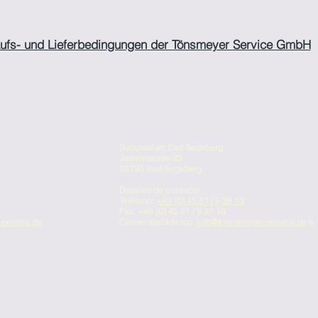
ufs- und Lieferbedingungen der Tönsmeyer Service GmbH
Sucursal en Bad Segeberg
Jasminstraße 23
23795 Bad Segeberg
Detalles de contacto
Teléfono:
+49 (0) 45 51 / 9 38 13
Fax: +49 (0) 45 51 / 9 37 13
service.de
Correo electrónico:
info@toensmeyer-service.de
e