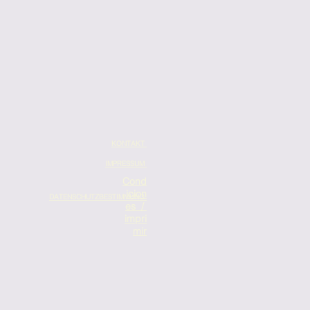
KONTAKT
IMPRESSUM
Cond
icion
DATENSCHUTZBESTIMMUNG
es /
impri
mir