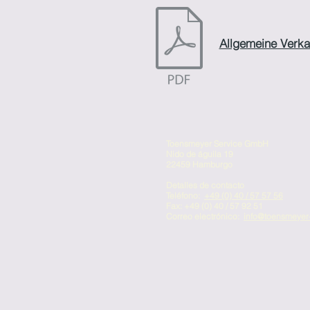
Allgemeine Verka
Toensmeyer Service GmbH
Nido de águila 19
22459 Hamburgo
Detalles de contacto
Teléfono:
+49 (0) 40 / 57 57 56
Fax: +49 (0) 40 / 57 92 51
Correo electrónico:
info@toensmeyer-