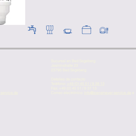
Sucursal en Bad Segeberg
Jasminstraße 23
23795 Bad Segeberg
Detalles de contacto
Teléfono:
+49 (0) 45 51 / 9 38 13
Fax: +49 (0) 45 51 / 9 37 13
service.de
Correo electrónico:
info@toensmeyer-service.de
e