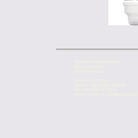
Toensmeyer Service GmbH
Nido de águila 19
22459 Hamburgo
Detalles de contacto
Teléfono:
+49 (0) 40 / 57 57 56
Fax: +49 (0) 40 / 57 92 51
Correo electrónico:
info@toensmeyer-