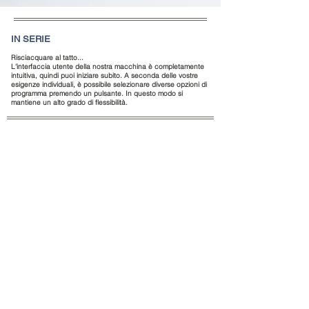
IN SERIE
Risciacquare al tatto...
L'interfaccia utente della nostra macchina è completamente
intuitiva, quindi puoi iniziare subito. A seconda delle vostre
esigenze individuali, è possibile selezionare diverse opzioni di
programma premendo un pulsante. In questo modo si
mantiene un alto grado di flessibilità.