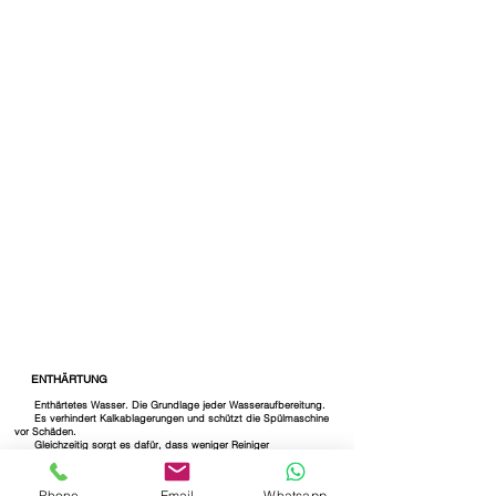
ENTHÄRTUNG
Enthärtetes Wasser. Die Grundlage jeder Wasseraufbereitung.
Es verhindert Kalkablagerungen und schützt die Spülmaschine
vor Schäden.
Gleichzeitig sorgt es dafür, dass weniger Reiniger
und Klarspüler erforderlich ist und beide ihre optimale Wirkung
entfalten können.
Sie möchten Ihr Spülergebnis verbessern, die Betriebskosten
Phone
Email
Whatsapp