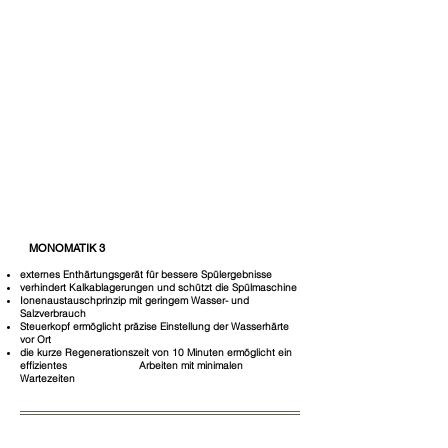
MONOMATIK 3
externes Enthärtungsgerät für bessere Spülergebnisse
verhindert Kalkablagerungen und schützt die Spülmaschine
Ionenaustauschprinzip mit geringem Wasser- und
Salzverbrauch
Steuerkopf ermöglicht präzise Einstellung der Wasserhärte
vor Ort
die kurze Regenerationszeit von 10 Minuten ermöglicht ein
effizientes Arbeiten mit minimalen
Wartezeiten