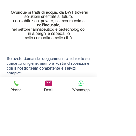
Ovunque si tratti di acqua, da BWT troverai
soluzioni orientate al futuro:
nelle abitazioni private, nel commercio e
nell'industria,
nel settore farmaceutico e biotecnologico,
in alberghi e ospedali o
nelle comunità e nelle città.
Se avete domande, suggerimenti o richieste sul
concetto di igiene, siamo a vostra disposizione
con il nostro team competente e servizi
completi.
Phone
Email
Whatsapp
Toensmeyer Service GmbH
Nido d'aquila 19
22459 Amburgo
dettagli del contatto
Telefono:
+49 (0) 40 / 57 57 56
Fax: +49 (0) 40 / 57 92 51
E-mail:
info@toensmeyer-service.de
Filiale a Bad Segeberg
Jasminstraße 23
23795 Bad Segeberg