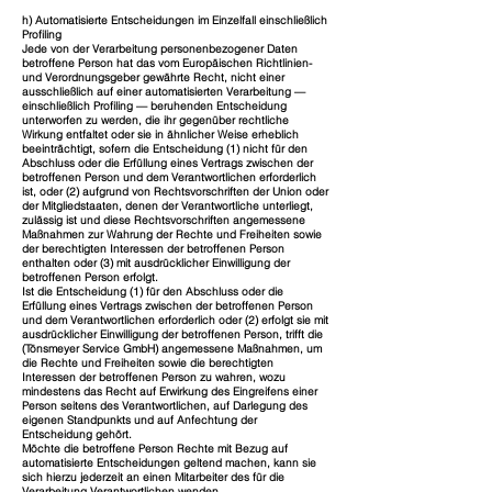
h) Automatisierte Entscheidungen im Einzelfall einschließlich
Profiling
Jede von der Verarbeitung personenbezogener Daten
betroffene Person hat das vom Europäischen Richtlinien-
und Verordnungsgeber gewährte Recht, nicht einer
ausschließlich auf einer automatisierten Verarbeitung —
einschließlich Profiling — beruhenden Entscheidung
unterworfen zu werden, die ihr gegenüber rechtliche
Wirkung entfaltet oder sie in ähnlicher Weise erheblich
beeinträchtigt, sofern die Entscheidung (1) nicht für den
Abschluss oder die Erfüllung eines Vertrags zwischen der
betroffenen Person und dem Verantwortlichen erforderlich
ist, oder (2) aufgrund von Rechtsvorschriften der Union oder
der Mitgliedstaaten, denen der Verantwortliche unterliegt,
zulässig ist und diese Rechtsvorschriften angemessene
Maßnahmen zur Wahrung der Rechte und Freiheiten sowie
der berechtigten Interessen der betroffenen Person
enthalten oder (3) mit ausdrücklicher Einwilligung der
betroffenen Person erfolgt.
Ist die Entscheidung (1) für den Abschluss oder die
Erfüllung eines Vertrags zwischen der betroffenen Person
und dem Verantwortlichen erforderlich oder (2) erfolgt sie mit
ausdrücklicher Einwilligung der betroffenen Person, trifft die
(Tönsmeyer Service GmbH) angemessene Maßnahmen, um
die Rechte und Freiheiten sowie die berechtigten
Interessen der betroffenen Person zu wahren, wozu
mindestens das Recht auf Erwirkung des Eingreifens einer
Person seitens des Verantwortlichen, auf Darlegung des
eigenen Standpunkts und auf Anfechtung der
Entscheidung gehört.
Möchte die betroffene Person Rechte mit Bezug auf
automatisierte Entscheidungen geltend machen, kann sie
sich hierzu jederzeit an einen Mitarbeiter des für die
Verarbeitung Verantwortlichen wenden.