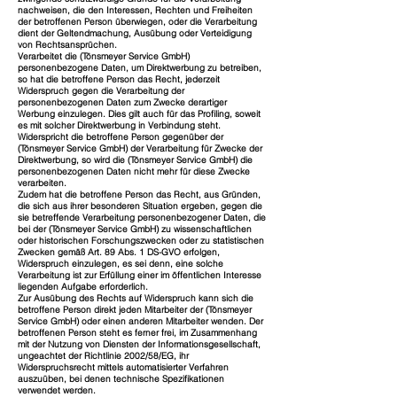
nachweisen, die den Interessen, Rechten und Freiheiten
der betroffenen Person überwiegen, oder die Verarbeitung
dient der Geltendmachung, Ausübung oder Verteidigung
von Rechtsansprüchen.
Verarbeitet die (Tönsmeyer Service GmbH)
personenbezogene Daten, um Direktwerbung zu betreiben,
so hat die betroffene Person das Recht, jederzeit
Widerspruch gegen die Verarbeitung der
personenbezogenen Daten zum Zwecke derartiger
Werbung einzulegen. Dies gilt auch für das Profiling, soweit
es mit solcher Direktwerbung in Verbindung steht.
Widerspricht die betroffene Person gegenüber der
(Tönsmeyer Service GmbH) der Verarbeitung für Zwecke der
Direktwerbung, so wird die (Tönsmeyer Service GmbH) die
personenbezogenen Daten nicht mehr für diese Zwecke
verarbeiten.
Zudem hat die betroffene Person das Recht, aus Gründen,
die sich aus ihrer besonderen Situation ergeben, gegen die
sie betreffende Verarbeitung personenbezogener Daten, die
bei der (Tönsmeyer Service GmbH) zu wissenschaftlichen
oder historischen Forschungszwecken oder zu statistischen
Zwecken gemäß Art. 89 Abs. 1 DS-GVO erfolgen,
Widerspruch einzulegen, es sei denn, eine solche
Verarbeitung ist zur Erfüllung einer im öffentlichen Interesse
liegenden Aufgabe erforderlich.
Zur Ausübung des Rechts auf Widerspruch kann sich die
betroffene Person direkt jeden Mitarbeiter der (Tönsmeyer
Service GmbH) oder einen anderen Mitarbeiter wenden. Der
betroffenen Person steht es ferner frei, im Zusammenhang
mit der Nutzung von Diensten der Informationsgesellschaft,
ungeachtet der Richtlinie 2002/58/EG, ihr
Widerspruchsrecht mittels automatisierter Verfahren
auszuüben, bei denen technische Spezifikationen
verwendet werden.