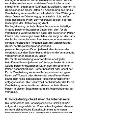
Hintergrund, dass nur so der Missbrauch unserer Dienste
verhindert werden kann, und diese Daten im Bedarfsfall
ermöglichen, begangene Straftaten aufzuklären. Insofern ist
die Speicherung dieser Daten zur Absicherung des für die
Verarbeitung Verantwortlichen erforderlich. Eine Weitergabe
dieser Daten an Dritte erfolgt grundsätzlich nicht, sofern
keine gesetzliche Pflicht zur Weitergabe besteht oder die
Weitergabe der Strafverfolgung dient.
Die Registrierung der betroffenen Person unter freiwilliger
Angabe personenbezogener Daten dient dem für die
Verarbeitung Verantwortlichen dazu, der betroffenen Person
Inhalte oder Leistungen anzubieten, die aufgrund der Natur
der Sache nur registrierten Benutzern angeboten werden
können. Registrierten Personen steht die Möglichkeit frei,
die bei der Registrierung angegebenen
personenbezogenen Daten jederzeit abzuändern oder
vollständig aus dem Datenbestand des für die Verarbeitung
Verantwortlichen löschen zu lassen.
Der für die Verarbeitung Verantwortliche erteilt jeder
betroffenen Person jederzeit auf Anfrage Auskunft darüber,
welche personenbezogenen Daten über die betroffene
Person gespeichert sind. Ferner berichtigt oder löscht der
für die Verarbeitung Verantwortliche personenbezogene
Daten auf Wunsch oder Hinweis der betroffenen Person,
soweit dem keine gesetzlichen Aufbewahrungspflichten
entgegenstehen. Die Gesamtheit der Mitarbeiter des für die
Verarbeitung Verantwortlichen stehen der betroffenen
Person in diesem Zusammenhang als Ansprechpartner zur
Verfügung.
6. Kontaktmöglichkeit über die Internetseite
Die Internetseite der (Tönsmeyer Service GmbH) enthält
aufgrund von gesetzlichen Vorschriften Angaben, die eine
schnelle elektronische Kontaktaufnahme zu unserem
Unternehmen sowie eine unmittelbare Kommunikation mit