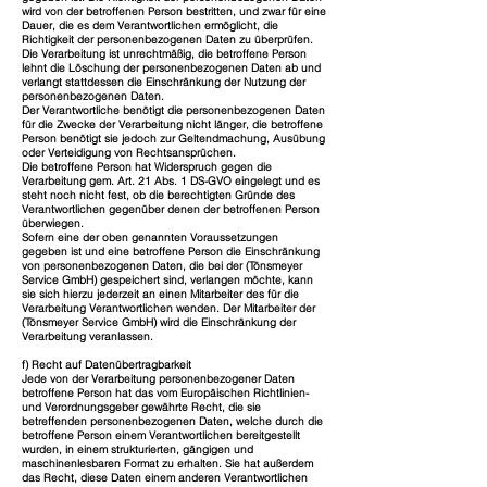
wird von der betroffenen Person bestritten, und zwar für eine
Dauer, die es dem Verantwortlichen ermöglicht, die
Richtigkeit der personenbezogenen Daten zu überprüfen.
Die Verarbeitung ist unrechtmäßig, die betroffene Person
lehnt die Löschung der personenbezogenen Daten ab und
verlangt stattdessen die Einschränkung der Nutzung der
personenbezogenen Daten.
Der Verantwortliche benötigt die personenbezogenen Daten
für die Zwecke der Verarbeitung nicht länger, die betroffene
Person benötigt sie jedoch zur Geltendmachung, Ausübung
oder Verteidigung von Rechtsansprüchen.
Die betroffene Person hat Widerspruch gegen die
Verarbeitung gem. Art. 21 Abs. 1 DS-GVO eingelegt und es
steht noch nicht fest, ob die berechtigten Gründe des
Verantwortlichen gegenüber denen der betroffenen Person
überwiegen.
Sofern eine der oben genannten Voraussetzungen
gegeben ist und eine betroffene Person die Einschränkung
von personenbezogenen Daten, die bei der (Tönsmeyer
Service GmbH) gespeichert sind, verlangen möchte, kann
sie sich hierzu jederzeit an einen Mitarbeiter des für die
Verarbeitung Verantwortlichen wenden. Der Mitarbeiter der
(Tönsmeyer Service GmbH) wird die Einschränkung der
Verarbeitung veranlassen.
f) Recht auf Datenübertragbarkeit
Jede von der Verarbeitung personenbezogener Daten
betroffene Person hat das vom Europäischen Richtlinien-
und Verordnungsgeber gewährte Recht, die sie
betreffenden personenbezogenen Daten, welche durch die
betroffene Person einem Verantwortlichen bereitgestellt
wurden, in einem strukturierten, gängigen und
maschinenlesbaren Format zu erhalten. Sie hat außerdem
das Recht, diese Daten einem anderen Verantwortlichen