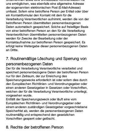
uns ermöglichen, was ebenfalls eine allgemeine Adresse
der sogenannten elektronischen Post (E-Mail-Adresse)
umfasst. Sofern eine betroffene Person per E-Mail oder über
ein Kontaktformular den Kontakt mit dem für die
Verarbeitung Verantwortlichen aufnimmt, werden die von der
betroffenen Person übermittelten personenbezogenen
Daten automatisch gespeichert. Solche auf freiwilliger Basis
von einer betroffenen Person an den für die Verarbeitung
Verantwortlichen übermittelten personenbezogenen Daten
werden für Zwecke der Bearbeitung oder der
Kontaktaufnahme zur betroffenen Person gespeichert. Es
erfolgt keine Weitergabe dieser personenbezogenen Daten
an Dritte.
7. Routinemäßige Löschung und Sperrung von
personenbezogenen Daten
Der für die Verarbeitung Verantwortliche verarbeitet und
speichert personenbezogene Daten der betroffenen Person
nur für den Zeitraum, der zur Erreichung des
Speicherungszwecks erforderlich ist oder sofern dies durch
den Europäischen Richtlinien- und Verordnungsgeber oder
einen anderen Gesetzgeber in Gesetzen oder Vorschriften,
welchen der für die Verarbeitung Verantwortliche unterliegt,
vorgesehen wurde.
Entfällt der Speicherungszweck oder läuft eine vom
Europäischen Richtlinien- und Verordnungsgeber oder
einem anderen zuständigen Gesetzgeber vorgeschriebene
Speicherfrist ab, werden die personenbezogenen Daten
routinemäßig und entsprechend den gesetzlichen
Vorschriften gesperrt oder gelöscht.
8. Rechte der betroffenen Person