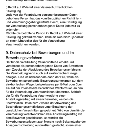
i) Recht auf Widerruf einer datenschutzrechtlichen
Einwilligung
Jede von der Verarbeitung personenbezogener Daten
betroffene Person hat das vom Europäischen Richtlinien-
und Verordnungsgeber gewährte Recht, eine Einwilligung
zur Verarbeitung personenbezogener Daten jederzeit zu
widerrufen.
Möchte die betroffene Person ihr Recht auf Widerruf einer
Einwilligung geltend machen, kann sie sich hierzu jederzeit
an einen Mitarbeiter des für die Verarbeitung
Verantwortlichen wenden.
9. Datenschutz bei Bewerbungen und im
Bewerbungsverfahren
Der für die Verarbeitung Verantwortliche erhebt und
verarbeitet die personenbezogenen Daten von Bewerbern
zum Zwecke der Abwicklung des Bewerbungsverfahrens.
Die Verarbeitung kann auch auf elektronischem Wege
erfolgen. Dies ist insbesondere dann der Fall, wenn ein
Bewerber entsprechende Bewerbungsunterlagen auf dem
elektronischen Wege, beispielsweise per E-Mail oder über
ein auf der Internetseite befindliches Webformular, an den
für die Verarbeitung Verantwortlichen übermittelt. Schließt
der für die Verarbeitung Verantwortliche einen
Anstellungsvertrag mit einem Bewerber, werden die
übermittelten Daten zum Zwecke der Abwicklung des
Beschäftigungsverhältnisses unter Beachtung der
gesetzlichen Vorschriften gespeichert. Wird von dem für die
Verarbeitung Verantwortlichen kein Anstellungsvertrag mit
dem Bewerber geschlossen, so werden die
Bewerbungsunterlagen zwei Monate nach Bekanntgabe der
Absageentscheidung automatisch gelöscht, sofern einer