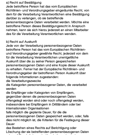
a) Recht auf Bestätigung
Jede betroffene Person hat das vom Europäischen
Richtlinien- und Verordnungsgeber eingeräumte Recht, von
dem für die Verarbeitung Verantwortlichen eine Bestätigung
darüber zu verlangen, ob sie betreffende
personenbezogene Daten verarbeitet werden. Möchte eine
betroffene Person dieses Bestätigungsrecht in Anspruch
nehmen, kann sie sich hierzu jederzeit an einen Mitarbeiter
des für die Verarbeitung Verantwortlichen wenden.
b) Recht auf Auskunft
Jede von der Verarbeitung personenbezogener Daten
betroffene Person hat das vom Europäischen Richtlinien-
und Verordnungsgeber gewährte Recht, jederzeit von dem
für die Verarbeitung Verantwortlichen unentgeltliche
Auskunft über die zu seiner Person gespeicherten
personenbezogenen Daten und eine Kopie dieser Auskunft
zu erhalten. Ferner hat der Europäische Richtlinien- und
Verordnungsgeber der betroffenen Person Auskunft über
folgende Informationen zugestanden:
die Verarbeitungszwecke
die Kategorien personenbezogener Daten, die verarbeitet
werden
die Empfänger oder Kategorien von Empfängern,
gegenüber denen die personenbezogenen Daten
offengelegt worden sind oder noch offengelegt werden,
insbesondere bei Empfängern in Drittländern oder bei
internationalen Organisationen
falls möglich die geplante Dauer, für die die
personenbezogenen Daten gespeichert werden, oder, falls
dies nicht möglich ist, die Kriterien für die Festlegung dieser
Dauer
das Bestehen eines Rechts auf Berichtigung oder
Löschung der sie betreffenden personenbezogenen Daten