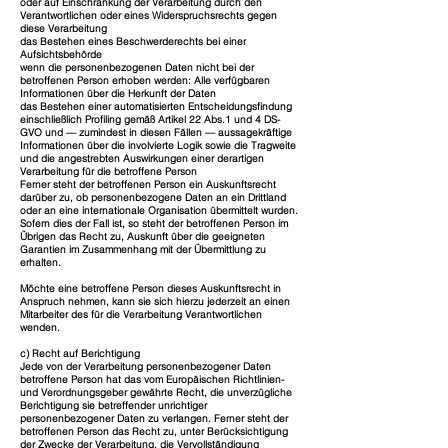
oder auf Einschränkung der Verarbeitung durch den
Verantwortlichen oder eines Widerspruchsrechts gegen
diese Verarbeitung
das Bestehen eines Beschwerderechts bei einer
Aufsichtsbehörde
wenn die personenbezogenen Daten nicht bei der
betroffenen Person erhoben werden: Alle verfügbaren
Informationen über die Herkunft der Daten
das Bestehen einer automatisierten Entscheidungsfindung
einschließlich Profiling gemäß Artikel 22 Abs.1 und 4 DS-
GVO und — zumindest in diesen Fällen — aussagekräftige
Informationen über die involvierte Logik sowie die Tragweite
und die angestrebten Auswirkungen einer derartigen
Verarbeitung für die betroffene Person
Ferner steht der betroffenen Person ein Auskunftsrecht
darüber zu, ob personenbezogene Daten an ein Drittland
oder an eine internationale Organisation übermittelt wurden.
Sofern dies der Fall ist, so steht der betroffenen Person im
Übrigen das Recht zu, Auskunft über die geeigneten
Garantien im Zusammenhang mit der Übermittlung zu
erhalten.
Möchte eine betroffene Person dieses Auskunftsrecht in
Anspruch nehmen, kann sie sich hierzu jederzeit an einen
Mitarbeiter des für die Verarbeitung Verantwortlichen
wenden.
c) Recht auf Berichtigung
Jede von der Verarbeitung personenbezogener Daten
betroffene Person hat das vom Europäischen Richtlinien-
und Verordnungsgeber gewährte Recht, die unverzügliche
Berichtigung sie betreffender unrichtiger
personenbezogener Daten zu verlangen. Ferner steht der
betroffenen Person das Recht zu, unter Berücksichtigung
der Zwecke der Verarbeitung, die Vervollständigung