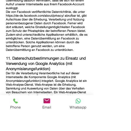
Übermittlung dadurch verhindern, dass sie sich vor einem
Aufruf unserer Internetseite aus ihrem Facebook-Account
ausloggt.
Die von Facebook veröffentlichte Datenrichtlinie, die unter
https://de-de.facebook.com/about/privacy/ abrufbar ist, gibt
Aufschluss über die Erhebung, Verarbeitung und Nutzung
personenbezogener Daten durch Facebook. Ferner wird
dort erläutert, welche Einstellungsmöglichkeiten Facebook
zum Schutz der Privatsphäre der betroffenen Person bietet.
Zudem sind unterschiedliche Applikationen erhältlich, die es
ermöglichen, eine Datenübermittlung an Facebook zu
unterdrücken. Solche Applikationen können durch die
betroffene Person genutzt werden, um eine
Datenübermittlung an Facebook zu unterdrücken.
11. Datenschutzbestimmungen zu Einsatz und
Verwendung von Google Analytics (mit
Anonymisierungsfunktion)
Der für die Verarbeitung Verantwortliche hat auf dieser
Internetseite die Komponente Google Analytics (mit
Anonymisierungsfunktion) integriert. Google Analytics ist ein
Web-Analyse-Dienst. Web-Analyse ist die Erhebung,
Sammlung und Auswertung von Daten über das Verhalten
von Besuchern von Internetseiten. Ein Web-Analyse-Dienst
erfasst unter anderem Daten darüber, von welcher
Internetseite eine betroffene Person auf eine Internetseite
gekommen ist (sogenannte Referrer), auf welche
Phone
Email
Whatsapp
Unterseiten der Internetseite zugegriffen oder wie oft und für
welche Verweildauer eine Unterseite betrachtet wurde. Eine
Web-Analyse wird überwiegend zur Optimierung einer
Internetseite und zur Kosten-Nutzen-Analyse von
Internetwerbung eingesetzt.
Betreibergesellschaft der Google-Analytics-Komponente ist
die Google Inc., 1600 Amphitheatre Pkwy, Mountain View,