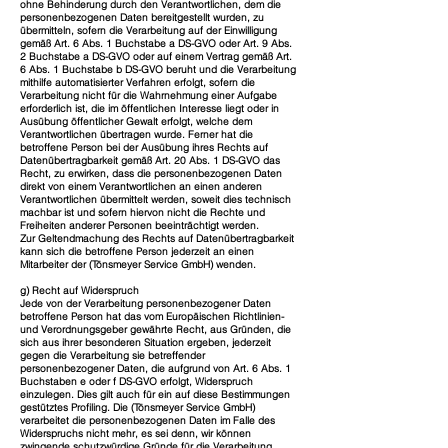
ohne Behinderung durch den Verantwortlichen, dem die
personenbezogenen Daten bereitgestellt wurden, zu
übermitteln, sofern die Verarbeitung auf der Einwilligung
gemäß Art. 6 Abs. 1 Buchstabe a DS-GVO oder Art. 9 Abs.
2 Buchstabe a DS-GVO oder auf einem Vertrag gemäß Art.
6 Abs. 1 Buchstabe b DS-GVO beruht und die Verarbeitung
mithilfe automatisierter Verfahren erfolgt, sofern die
Verarbeitung nicht für die Wahrnehmung einer Aufgabe
erforderlich ist, die im öffentlichen Interesse liegt oder in
Ausübung öffentlicher Gewalt erfolgt, welche dem
Verantwortlichen übertragen wurde. Ferner hat die
betroffene Person bei der Ausübung ihres Rechts auf
Datenübertragbarkeit gemäß Art. 20 Abs. 1 DS-GVO das
Recht, zu erwirken, dass die personenbezogenen Daten
direkt von einem Verantwortlichen an einen anderen
Verantwortlichen übermittelt werden, soweit dies technisch
machbar ist und sofern hiervon nicht die Rechte und
Freiheiten anderer Personen beeinträchtigt werden.
Zur Geltendmachung des Rechts auf Datenübertragbarkeit
kann sich die betroffene Person jederzeit an einen
Mitarbeiter der (Tönsmeyer Service GmbH) wenden.
g) Recht auf Widerspruch
Jede von der Verarbeitung personenbezogener Daten
betroffene Person hat das vom Europäischen Richtlinien-
und Verordnungsgeber gewährte Recht, aus Gründen, die
sich aus ihrer besonderen Situation ergeben, jederzeit
gegen die Verarbeitung sie betreffender
personenbezogener Daten, die aufgrund von Art. 6 Abs. 1
Buchstaben e oder f DS-GVO erfolgt, Widerspruch
einzulegen. Dies gilt auch für ein auf diese Bestimmungen
gestütztes Profiling. Die (Tönsmeyer Service GmbH)
verarbeitet die personenbezogenen Daten im Falle des
Widerspruchs nicht mehr, es sei denn, wir können
zwingende schutzwürdige Gründe für die Verarbeitung