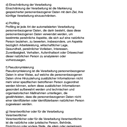
d) Einschränkung der Verarbeitung
Einschränkung der Verarbeitung ist die Markierung
gespeicherter personenbezogener Daten mit dem Ziel, ihre
künftige Verarbeitung einzuschränken.
e) Profiling
Profiling ist jede Art der automatisierten Verarbeitung
personenbezogener Daten, die darin besteht, dass diese
personenbezogenen Daten verwendet werden, um
bestimmte persönliche Aspekte, die sich auf eine natürliche
Person beziehen, zu bewerten, insbesondere, um Aspekte
bezüglich Arbeitsleistung, wirtschaftlicher Lage,
Gesundheit, persönlicher Vorlieben, Interessen,
Zuverlässigkeit, Verhalten, Aufenthaltsort oder Ortswechsel
dieser natürlichen Person zu analysieren oder
vorherzusagen.
f) Pseudonymisierung
Pseudonymisierung ist die Verarbeitung personenbezogener
Daten in einer Weise, auf welche die personenbezogenen
Daten ohne Hinzuziehung zusätzlicher Informationen nicht
mehr einer spezifischen betroffenen Person zugeordnet
werden können, sofern diese zusätzlichen Informationen
gesondert aufbewahrt werden und technischen und
organisatorischen Maßnahmen unterliegen, die
gewährleisten, dass die personenbezogenen Daten nicht
einer identifizierten oder identifizierbaren natürlichen Person
zugewiesen werden.
g) Verantwortlicher oder für die Verarbeitung
Verantwortlicher
Verantwortlicher oder für die Verarbeitung Verantwortlicher
ist die natürliche oder juristische Person, Behörde,
Einrichtung oder andere Stelle, die allein oder gemeinsam