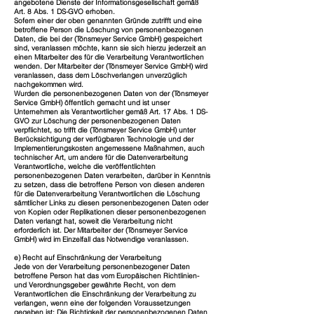
angebotene Dienste der Informationsgesellschaft gemäß
Art. 8 Abs. 1 DS-GVO erhoben.
Sofern einer der oben genannten Gründe zutrifft und eine
betroffene Person die Löschung von personenbezogenen
Daten, die bei der (Tönsmeyer Service GmbH) gespeichert
sind, veranlassen möchte, kann sie sich hierzu jederzeit an
einen Mitarbeiter des für die Verarbeitung Verantwortlichen
wenden. Der Mitarbeiter der (Tönsmeyer Service GmbH) wird
veranlassen, dass dem Löschverlangen unverzüglich
nachgekommen wird.
Wurden die personenbezogenen Daten von der (Tönsmeyer
Service GmbH) öffentlich gemacht und ist unser
Unternehmen als Verantwortlicher gemäß Art. 17 Abs. 1 DS-
GVO zur Löschung der personenbezogenen Daten
verpflichtet, so trifft die (Tönsmeyer Service GmbH) unter
Berücksichtigung der verfügbaren Technologie und der
Implementierungskosten angemessene Maßnahmen, auch
technischer Art, um andere für die Datenverarbeitung
Verantwortliche, welche die veröffentlichten
personenbezogenen Daten verarbeiten, darüber in Kenntnis
zu setzen, dass die betroffene Person von diesen anderen
für die Datenverarbeitung Verantwortlichen die Löschung
sämtlicher Links zu diesen personenbezogenen Daten oder
von Kopien oder Replikationen dieser personenbezogenen
Daten verlangt hat, soweit die Verarbeitung nicht
erforderlich ist. Der Mitarbeiter der (Tönsmeyer Service
GmbH) wird im Einzelfall das Notwendige veranlassen.
e) Recht auf Einschränkung der Verarbeitung
Jede von der Verarbeitung personenbezogener Daten
betroffene Person hat das vom Europäischen Richtlinien-
und Verordnungsgeber gewährte Recht, von dem
Verantwortlichen die Einschränkung der Verarbeitung zu
verlangen, wenn eine der folgenden Voraussetzungen
gegeben ist: Die Richtigkeit der personenbezogenen Daten