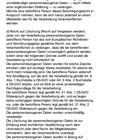
unvollständiger personenbezogener Daten — auch mittels
einer ergänzenden Erklärung — zu verlangen.
Möchte eine betroffene Person dieses Berichtigungsrecht in
Anspruch nehmen, kann sie sich hierzu jederzeit an einen
Mitarbeiter des für die Verarbeitung Verantwortlichen
wenden.
d) Recht auf Löschung (Recht auf Vergessen werden)
Jede von der Verarbeitung personenbezogener Daten
betroffene Person hat das vom Europäischen Richtlinien-
und Verordnungsgeber gewährte Recht, von dem
Verantwortlichen zu verlangen, dass die sie betreffenden
personenbezogenen Daten unverzüglich gelöscht werden,
sofern einer der folgenden Gründe zutrifft und soweit die
Verarbeitung nicht erforderlich ist:
Die personenbezogenen Daten wurden für solche Zwecke
erhoben oder auf sonstige Weise verarbeitet, für welche sie
nicht mehr notwendig sind. Die betroffene Person widerruft
ihre Einwilligung, auf die sich die Verarbeitung gemäß Art. 6
Abs. 1 Buchstabe a DS-GVO oder Art. 9 Abs. 2 Buchstabe
a DS-GVO stützte, und es fehlt an einer anderweitigen
Rechtsgrundlage für die Verarbeitung.
Die betroffene Person legt gemäß Art. 21 Abs. 1 DS-GVO
Widerspruch gegen die Verarbeitung ein, und es liegen
keine vorrangigen berechtigten Gründe für die Verarbeitung
vor, oder die betroffene Person legt gemäß Art. 21 Abs. 2
DS-GVO Widerspruch gegen die Verarbeitung ein.
Die personenbezogenen Daten wurden unrechtmäßig
verarbeitet.
Die Löschung der personenbezogenen Daten ist zur
Erfüllung einer rechtlichen Verpflichtung nach dem
Unionsrecht oder dem Recht der Mitgliedstaaten
erforderlich, dem der Verantwortliche unterliegt.
Die personenbezogenen Daten wurden in Bezug auf