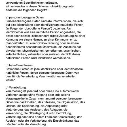
verwendeten Begrifflichkeiten erläutern.
Wir verwenden in dieser Datenschutzerklärung unter
anderem die folgenden Begriffe:
a) personenbezogene Daten
Personenbezogene Daten sind alle Informationen, die sich
auf eine identifizierte oder identifizierbare natürliche Person
(im Folgenden „betroffene Person“) beziehen. Als
identifizierbar wird eine natürliche Person angesehen, die
direkt oder indirekt, insbesondere mittels Zuordnung zu einer
Kennung wie einem Namen, zu einer Kennnummer, zu
Standortdaten, zu einer Online-Kennung oder zu einem
oder mehreren besonderen Merkmalen, die Ausdruck der
physischen, physiologischen, genetischen, psychischen,
wirtschaftlichen, kulturellen oder sozialen Identität dieser
natürlichen Person sind, identifiziert werden kann.
b) betroffene Person
Betroffene Person ist jede identifizierte oder identifizierbare
natürliche Person, deren personenbezogene Daten von
dem für die Verarbeitung Verantwortlichen verarbeitet
werden.
c) Verarbeitung
Verarbeitung ist jeder mit oder ohne Hilfe automatisierter
Verfahren ausgeführte Vorgang oder jede solche
Vorgangsreihe im Zusammenhang mit personenbezogenen
Daten wie das Erheben, das Erfassen, die Organisation, das
Ordnen, die Speicherung, die Anpassung oder
Veränderung, das Auslesen, das Abfragen, die
Verwendung, die Offenlegung durch Übermittlung,
Verbreitung oder eine andere Form der Bereitstellung, den
Abgleich oder die Verknüpfung, die Einschränkung, das
Löschen oder die Vernichtung.