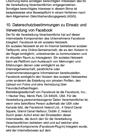
Löschung keine sonstigen berechtigten Interessen des für
die Verarbeitung Verantwortlichen entgegenstehen.
Sonstiges berechtigtes Interesse in diesem Sinne ist
beispielsweise eine Beweispflicht in einem Verfahren nach
dem Allgemeinen Gleichbehandlungsgesetz (AGG).
10. Datenschutzbestimmungen zu Einsatz und
Verwendung von Facebook
Der für die Verarbeitung Verantwortliche hat auf dieser
Internetseite Komponenten des Unternehmens Facebook
integriert. Facebook ist ein soziales Netzwerk.
Ein soziales Netzwerk ist ein im Internet betriebener sozialer
Treffpunkt, eine Online-Gemeinschaft, die es den Nutzern in
der Regel ermöglicht, untereinander zu kommunizieren und
im virtuellen Raum zu interagieren. Ein soziales Netzwerk
kann als Plattform zum Austausch von Meinungen und
Erfahrungen dienen oder ermöglicht es der
Internetgemeinschaft, persönliche oder
unternehmensbezogene Informationen bereitzustellen.
Facebook ermöglicht den Nutzern des sozialen Netzwerkes
unter anderem die Erstellung von privaten Profilen, den
Upload von Fotos und eine Vernetzung über
Freundschaftsanfragen.
Betreibergesellschaft von Facebook ist die Facebook, Inc.,
1 Hacker Way, Menlo Park, CA 94025, USA. Für die
Verarbeitung personenbezogener Daten Verantwortlicher ist,
wenn eine betroffene Person außerhalb der USA oder
Kanada lebt, die Facebook Ireland Ltd., 4 Grand Canal
Square, Grand Canal Harbour, Dublin 2, Ireland.
Durch jeden Aufruf einer der Einzelseiten dieser
Internetseite, die durch den für die Verarbeitung
Verantwortlichen betrieben wird und auf welcher eine
Facebook-Komponente (Facebook-Plug-In) integriert wurde,
wird der Internetbrowser auf dem