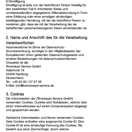
k) Einwilligung
Einwilligung ist jede von der betroffenen Person freiwillig für
den bestimmten Fall in informierter Weise und
unmissverständlich abgegebene Willensbekundung in Form
einer Erklärung oder einer sonstigen eindeutigen
bestätigenden Handlung, mit der die betroffene Person zu
verstehen gibt, dass sie mit der Verarbeitung der sie
betreffenden personenbezogenen Daten einverstanden ist.
2. Name und Anschrift des für die Verarbeitung
Verantwortlichen
Verantwortlicher im Sinne der Datenschutz-
Grundverordnung, sonstiger in den Mitgliedstaaten der
Europäischen Union geltenden Datenschutzgesetze und
anderer Bestimmungen mit datenschutzrechtlichem
Charakter ist die:
Tönsmeyer Service GmbH
Adlerhorst 19
22459 Hamburg
Deutschland
Tel.: +49 (0) 40 / 57 57 56
E-Mail: info@toensmeyer-service.de
3. Cookies
Die Internetseiten der (Tönsmeyer Service GmbH)
verwenden Cookies. Cookies sind Textdateien, welche über
einen Internetbrowser auf einem Computersystem abgelegt
und gespeichert werden.
Zahlreiche Internetseiten und Server verwenden Cookies.
Viele Cookies enthalten eine sogenannte Cookie-ID. Eine
Cookie-ID ist eine eindeutige Kennung des Cookies. Sie
besteht aus einer Zeichenfolge, durch welche