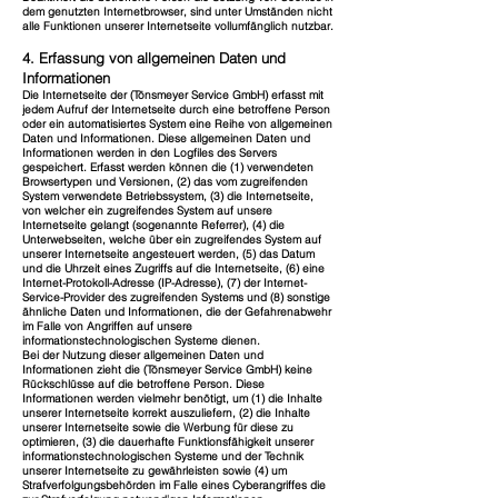
dem genutzten Internetbrowser, sind unter Umständen nicht
alle Funktionen unserer Internetseite vollumfänglich nutzbar.
4. Erfassung von allgemeinen Daten und
Informationen
Die Internetseite der (Tönsmeyer Service GmbH) erfasst mit
jedem Aufruf der Internetseite durch eine betroffene Person
oder ein automatisiertes System eine Reihe von allgemeinen
Daten und Informationen. Diese allgemeinen Daten und
Informationen werden in den Logfiles des Servers
gespeichert. Erfasst werden können die (1) verwendeten
Browsertypen und Versionen, (2) das vom zugreifenden
System verwendete Betriebssystem, (3) die Internetseite,
von welcher ein zugreifendes System auf unsere
Internetseite gelangt (sogenannte Referrer), (4) die
Unterwebseiten, welche über ein zugreifendes System auf
unserer Internetseite angesteuert werden, (5) das Datum
und die Uhrzeit eines Zugriffs auf die Internetseite, (6) eine
Internet-Protokoll-Adresse (IP-Adresse), (7) der Internet-
Service-Provider des zugreifenden Systems und (8) sonstige
ähnliche Daten und Informationen, die der Gefahrenabwehr
im Falle von Angriffen auf unsere
informationstechnologischen Systeme dienen.
Bei der Nutzung dieser allgemeinen Daten und
Informationen zieht die (Tönsmeyer Service GmbH) keine
Rückschlüsse auf die betroffene Person. Diese
Informationen werden vielmehr benötigt, um (1) die Inhalte
unserer Internetseite korrekt auszuliefern, (2) die Inhalte
unserer Internetseite sowie die Werbung für diese zu
optimieren, (3) die dauerhafte Funktionsfähigkeit unserer
informationstechnologischen Systeme und der Technik
unserer Internetseite zu gewährleisten sowie (4) um
Strafverfolgungsbehörden im Falle eines Cyberangriffes die