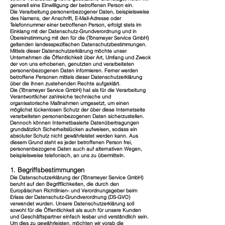
generell eine Einwilligung der betroffenen Person ein.
Die Verarbeitung personenbezogener Daten, beispielsweise
des Namens, der Anschrift, E-Mail-Adresse oder
Telefonnummer einer betroffenen Person, erfolgt stets im
Einklang mit der Datenschutz-Grundverordnung und in
Übereinstimmung mit den für die (Tönsmeyer Service GmbH)
geltenden landesspezifischen Datenschutzbestimmungen.
Mittels dieser Datenschutzerklärung möchte unser
Unternehmen die Öffentlichkeit über Art, Umfang und Zweck
der von uns erhobenen, genutzten und verarbeiteten
personenbezogenen Daten informieren. Ferner werden
betroffene Personen mittels dieser Datenschutzerklärung
über die ihnen zustehenden Rechte aufgeklärt.
Die (Tönsmeyer Service GmbH) hat als für die Verarbeitung
Verantwortlicher zahlreiche technische und
organisatorische Maßnahmen umgesetzt, um einen
möglichst lückenlosen Schutz der über diese Internetseite
verarbeiteten personenbezogenen Daten sicherzustellen.
Dennoch können Internetbasierte Datenübertragungen
grundsätzlich Sicherheitslücken aufweisen, sodass ein
absoluter Schutz nicht gewährleistet werden kann. Aus
diesem Grund steht es jeder betroffenen Person frei,
personenbezogene Daten auch auf alternativen Wegen,
beispielsweise telefonisch, an uns zu übermitteln.
1. Begriffsbestimmungen
Die Datenschutzerklärung der (Tönsmeyer Service GmbH)
beruht auf den Begrifflichkeiten, die durch den
Europäischen Richtlinien- und Verordnungsgeber beim
Erlass der Datenschutz-Grundverordnung (DS-GVO)
verwendet wurden. Unsere Datenschutzerklärung soll
sowohl für die Öffentlichkeit als auch für unsere Kunden
und Geschäftspartner einfach lesbar und verständlich sein.
Um dies zu gewährleisten, möchten wir vorab die