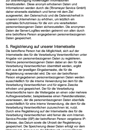
zur Strafverfolgung notwendigen Informationen
bereitzustellen. Diese anonym erhobenen Daten und
Informationen werden durch die (Tönsmeyer Service GmbH)
daher einerseits statistisch und ferner mit dem Ziel
ausgewertet, den Datenschutz und die Datensicherheit in
unserem Unternehmen zu erhöhen, um letztlich ein
optimales Schutzniveau für die von uns verarbeiteten
personenbezogenen Daten sicherzustellen. Die anonymen
Daten der Server-Logfiles werden getrennt von allen durch
eine betroffene Person angegebenen personenbezogenen
Daten gespeichert.
5. Registrierung auf unserer Internetseite
Die betroffene Person hat die Möglichkeit, sich auf der
Internetseite des für die Verarbeitung Verantwortlichen unter
Angabe von personenbezogenen Daten zu registrieren.
Welche personenbezogenen Daten dabei an den für die
Verarbeitung Verantwortlichen übermittelt werden, ergibt
sich aus der jeweiligen Eingabemaske, die für die
Registrierung verwendet wird. Die von der betroffenen
Person eingegebenen personenbezogenen Daten werden
ausschließlich für die interne Verwendung bei dem für die
Verarbeitung Verantwortlichen und für eigene Zwecke
erhoben und gespeichert. Der für die Verarbeitung
Verantwortliche kann die Weitergabe an einen oder mehrere
Auftragsverarbeiter, beispielsweise einen Paketdienstleister,
veranlassen, der die personenbezogenen Daten ebenfalls
ausschließlich für eine interne Verwendung, die dem für die
Verarbeitung Verantwortlichen zuzurechnen ist, nutzt.
Durch eine Registrierung auf der Internetseite des für die
Verarbeitung Verantwortlichen wird ferner die vom Internet-
Service-Provider (ISP) der betroffenen Person vergebene IP-
Adresse, das Datum sowie die Uhrzeit der Registrierung
gespeichert. Die Speicherung dieser Daten erfolgt vor dem