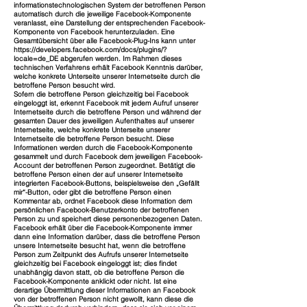
informationstechnologischen System der betroffenen Person
automatisch durch die jeweilige Facebook-Komponente
veranlasst, eine Darstellung der entsprechenden Facebook-
Komponente von Facebook herunterzuladen. Eine
Gesamtübersicht über alle Facebook-Plug-Ins kann unter
https://developers.facebook.com/docs/plugins/?
locale=de_DE abgerufen werden. Im Rahmen dieses
technischen Verfahrens erhält Facebook Kenntnis darüber,
welche konkrete Unterseite unserer Internetseite durch die
betroffene Person besucht wird.
Sofern die betroffene Person gleichzeitig bei Facebook
eingeloggt ist, erkennt Facebook mit jedem Aufruf unserer
Internetseite durch die betroffene Person und während der
gesamten Dauer des jeweiligen Aufenthaltes auf unserer
Internetseite, welche konkrete Unterseite unserer
Internetseite die betroffene Person besucht. Diese
Informationen werden durch die Facebook-Komponente
gesammelt und durch Facebook dem jeweiligen Facebook-
Account der betroffenen Person zugeordnet. Betätigt die
betroffene Person einen der auf unserer Internetseite
integrierten Facebook-Buttons, beispielsweise den „Gefällt
mir“-Button, oder gibt die betroffene Person einen
Kommentar ab, ordnet Facebook diese Information dem
persönlichen Facebook-Benutzerkonto der betroffenen
Person zu und speichert diese personenbezogenen Daten.
Facebook erhält über die Facebook-Komponente immer
dann eine Information darüber, dass die betroffene Person
unsere Internetseite besucht hat, wenn die betroffene
Person zum Zeitpunkt des Aufrufs unserer Internetseite
gleichzeitig bei Facebook eingeloggt ist; dies findet
unabhängig davon statt, ob die betroffene Person die
Facebook-Komponente anklickt oder nicht. Ist eine
derartige Übermittlung dieser Informationen an Facebook
von der betroffenen Person nicht gewollt, kann diese die