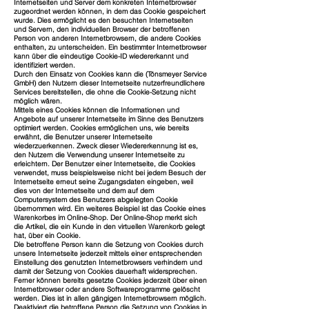
Internetseiten und Server dem konkreten Internetbrowser
zugeordnet werden können, in dem das Cookie gespeichert
wurde. Dies ermöglicht es den besuchten Internetseiten
und Servern, den individuellen Browser der betroffenen
Person von anderen Internetbrowsern, die andere Cookies
enthalten, zu unterscheiden. Ein bestimmter Internetbrowser
kann über die eindeutige Cookie-ID wiedererkannt und
identifiziert werden.
Durch den Einsatz von Cookies kann die (Tönsmeyer Service
GmbH) den Nutzern dieser Internetseite nutzerfreundlichere
Services bereitstellen, die ohne die Cookie-Setzung nicht
möglich wären.
Mittels eines Cookies können die Informationen und
Angebote auf unserer Internetseite im Sinne des Benutzers
optimiert werden. Cookies ermöglichen uns, wie bereits
erwähnt, die Benutzer unserer Internetseite
wiederzuerkennen. Zweck dieser Wiedererkennung ist es,
den Nutzern die Verwendung unserer Internetseite zu
erleichtern. Der Benutzer einer Internetseite, die Cookies
verwendet, muss beispielsweise nicht bei jedem Besuch der
Internetseite erneut seine Zugangsdaten eingeben, weil
dies von der Internetseite und dem auf dem
Computersystem des Benutzers abgelegten Cookie
übernommen wird. Ein weiteres Beispiel ist das Cookie eines
Warenkorbes im Online-Shop. Der Online-Shop merkt sich
die Artikel, die ein Kunde in den virtuellen Warenkorb gelegt
hat, über ein Cookie.
Die betroffene Person kann die Setzung von Cookies durch
unsere Internetseite jederzeit mittels einer entsprechenden
Einstellung des genutzten Internetbrowsers verhindern und
damit der Setzung von Cookies dauerhaft widersprechen.
Ferner können bereits gesetzte Cookies jederzeit über einen
Internetbrowser oder andere Softwareprogramme gelöscht
werden. Dies ist in allen gängigen Internetbrowsern möglich.
Deaktiviert die betroffene Person die Setzung von Cookies in