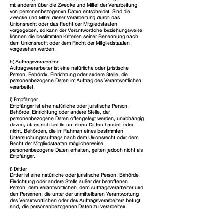
mit anderen über die Zwecke und Mittel der Verarbeitung
von personenbezogenen Daten entscheidet. Sind die
Zwecke und Mittel dieser Verarbeitung durch das
Unionsrecht oder das Recht der Mitgliedstaaten
vorgegeben, so kann der Verantwortliche beziehungsweise
können die bestimmten Kriterien seiner Benennung nach
dem Unionsrecht oder dem Recht der Mitgliedstaaten
vorgesehen werden.
h) Auftragsverarbeiter
Auftragsverarbeiter ist eine natürliche oder juristische
Person, Behörde, Einrichtung oder andere Stelle, die
personenbezogene Daten im Auftrag des Verantwortlichen
verarbeitet.
i) Empfänger
Empfänger ist eine natürliche oder juristische Person,
Behörde, Einrichtung oder andere Stelle, der
personenbezogene Daten offengelegt werden, unabhängig
davon, ob es sich bei ihr um einen Dritten handelt oder
nicht. Behörden, die im Rahmen eines bestimmten
Untersuchungsauftrags nach dem Unionsrecht oder dem
Recht der Mitgliedstaaten möglicherweise
personenbezogene Daten erhalten, gelten jedoch nicht als
Empfänger.
j) Dritter
Dritter ist eine natürliche oder juristische Person, Behörde,
Einrichtung oder andere Stelle außer der betroffenen
Person, dem Verantwortlichen, dem Auftragsverarbeiter und
den Personen, die unter der unmittelbaren Verantwortung
des Verantwortlichen oder des Auftragsverarbeiters befugt
sind, die personenbezogenen Daten zu verarbeiten.