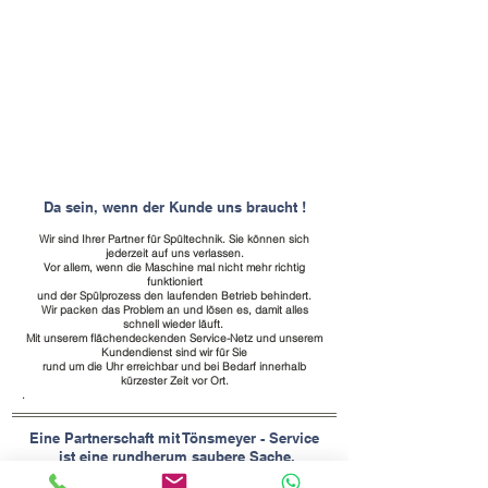
Da sein, wenn der Kunde uns braucht !
Wir sind Ihrer Partner für Spültechnik. Sie können sich
jederzeit auf uns verlassen.
Vor allem, wenn die Maschine mal nicht mehr richtig
funktioniert
und der Spülprozess den laufenden Betrieb behindert.
Wir packen das Problem an und lösen es, damit alles
schnell wieder läuft.
Mit unserem flächendeckenden Service-Netz und unserem
Kundendienst sind wir für Sie
rund um die Uhr erreichbar und bei Bedarf innerhalb
kürzester Zeit vor Ort.
.
Eine Partnerschaft mit Tönsmeyer - Service
ist eine rundherum saubere Sache.
Profitieren Sie von unserer langjährigen Erfahrung
und