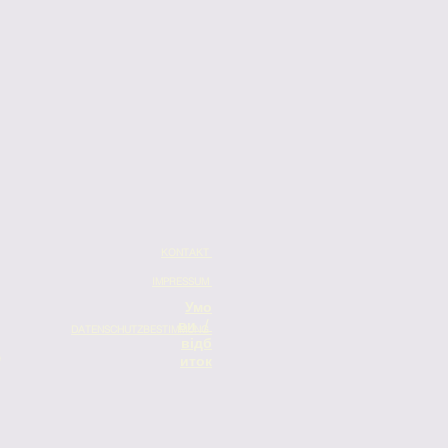
KONTAKT
IMPRESSUM
Умо
ви /
DATENSCHUTZBESTIMMUNG
відб
e
иток