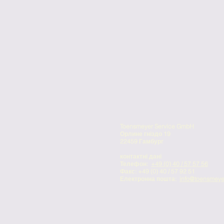
Toensmeyer Service GmbH
Орлине гніздо 19
22459 Гамбург
контактні дані
Телефон:
+49 (0) 40 / 57 57 56
Факс: +49 (0) 40 / 57 92 51
Електронна пошта:
info@toensmeye