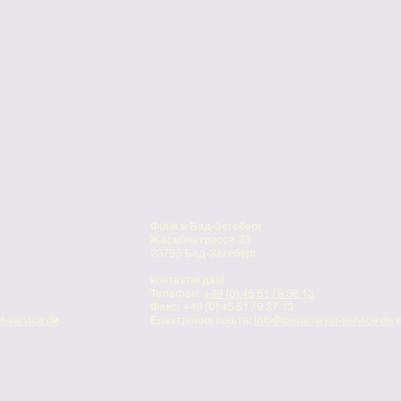
Філія в Бад-Зегеберг
Жасмінштрассе 23
23795 Бад-Зегеберг
контактні дані
Телефон:
+49 (0) 45 51 / 9 38 13
Факс: +49 (0) 45 51 / 9 37 13
r-service.de
Електронна пошта:
info@toensmeyer-service.de