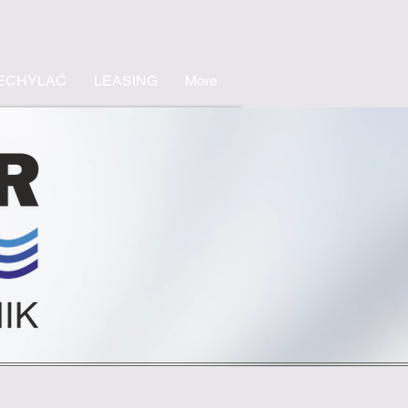
ECHYLAĆ
LEASING
More