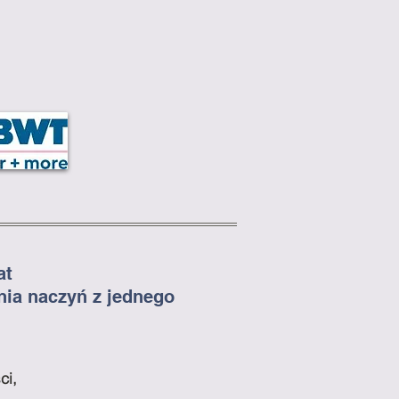
at
ia naczyń z jednego
ci,
,