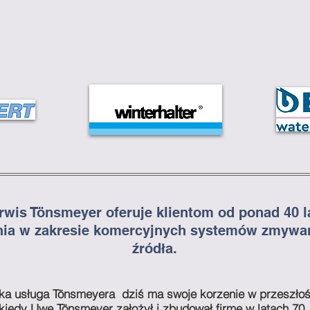
rwis Tönsmeyer oferuje klientom od ponad 40 l
nia w zakresie komercyjnych systemów zmywan
źródła.
ka usługa Tönsmeyera
dziś ma swoje korzenie w przeszłoś
kiedy Uwe Tönsmeyer założył i zbudował firmę w latach 70.