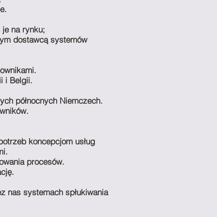
e.
je na rynku;
etnym dostawcą systemów
cownikami.
i Belgii.
całych północnych Niemczech.
owników.
 potrzeb koncepcjom usług
i.
towania procesów.
cję.
ez nas systemach spłukiwania