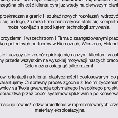
zególna bliskość klienta była już wtedy na pierwszym plani
rzekraczania granic i
szukać nowych rozwiązań
wdrożyć 
o się do tego, że mała firma hanzeatycka stała się kompl
może rozwijać się pod kątem technologii zmywania.
przyziemni i wszechstronni! Firma z zaangażowanymi pra
kompetentnych partnerów w Niemczech, Włoszech, Holandii 
 się i uczący się zespół opiekuje się naszymi klientami w 
y przede wszystkim na wysokiej motywacji naszych prac
Cele można osiągnąć tylko razem!
wi orientacji na klienta, elastyczności i dostosowanym do
arantujemy Ci sprawny proces zgodnie z Twoimi życzeniam
wnicy są Twoją gwarancją optymalnego i wspólnego projek
doradztwa przez dobór systemów spłukiwania po konserwa
znajduje również odzwierciedlenie w reprezentowanych prz
i materiały eksploatacyjne.