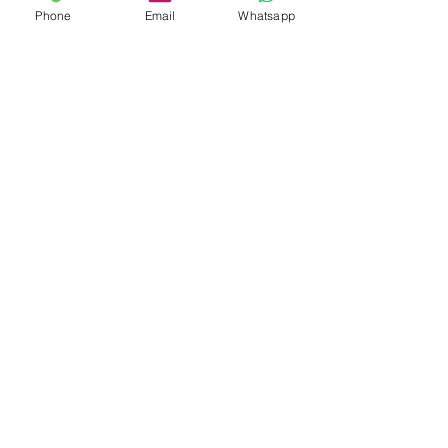
Phone
Email
Whatsapp
GASTRO - GWIAZDA -
Czyszczenie
mechaniczne
Toensmeyer Service GmbH