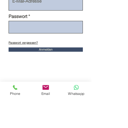
Passwort
Passwort vergessen?
Anmelden
Phone
Email
Whatsapp
Toensmeyer Service GmbH
Orle Gniazdo 19
22459 Hamburg
szczegóły kontaktu
Telefon:
+49 (0) 40 / 57 57 56
Faks: +49 (0) 40 / 57 92 51
E-mail:
info@toensmeyer-service.de